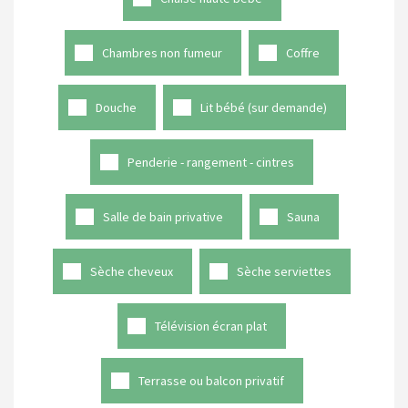
Chambres non fumeur
Coffre
Douche
Lit bébé (sur demande)
Penderie - rangement - cintres
Salle de bain privative
Sauna
Sèche cheveux
Sèche serviettes
Télévision écran plat
Terrasse ou balcon privatif