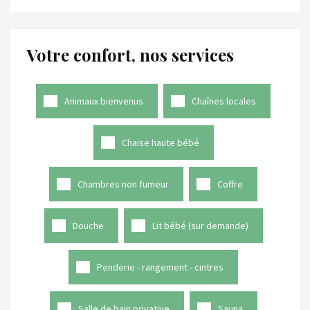
Votre confort, nos services
Animaux bienvenus
Chaînes locales
Chaise haute bébé
Chambres non fumeur
Coffre
Douche
Lit bébé (sur demande)
Penderie - rangement - cintres
Salle de bain privative
Sauna