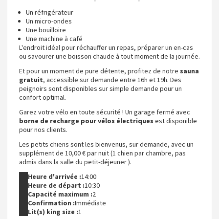
Un réfrigérateur
Un micro-ondes
Une bouilloire
Une machine à café
L'endroit idéal pour réchauffer un repas, préparer un en-cas
ou savourer une boisson chaude à tout moment de la journée.
Et pour un moment de pure détente, profitez de notre
sauna
gratuit
, accessible sur demande entre 16h et 19h. Des
peignoirs sont disponibles sur simple demande pour un
confort optimal.
Garez votre vélo en toute sécurité ! Un garage fermé avec
borne de recharge pour vélos électriques
est disponible
pour nos clients.
Les petits chiens sont les bienvenus, sur demande, avec un
supplément de 10,00 € par nuit (1 chien par chambre, pas
admis dans la salle du petit-déjeuner ).
Heure d'arrivée :
14:00
Heure de départ :
10:30
Capacité maximum :
2
Confirmation :
Immédiate
Lit(s) king size :
1